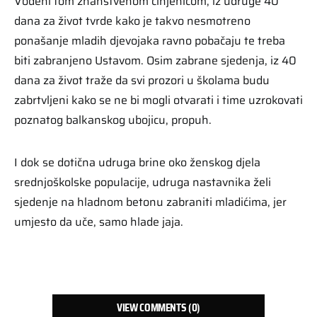
Vođeni tom znanstvenom činjenicom, iz udruge 40
dana za život tvrde kako je takvo nesmotreno
ponašanje mladih djevojaka ravno pobačaju te treba
biti zabranjeno Ustavom. Osim zabrane sjedenja, iz 40
dana za život traže da svi prozori u školama budu
zabrtvljeni kako se ne bi mogli otvarati i time uzrokovati
poznatog balkanskog ubojicu, propuh.
I dok se dotična udruga brine oko ženskog djela
srednjoškolske populacije, udruga nastavnika želi
sjedenje na hladnom betonu zabraniti mladićima, jer
umjesto da uče, samo hlade jaja.
VIEW COMMENTS (0)