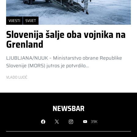
VIJESTI
SVIJET
Slovenija šalje oba vojnika na
Grenland
LJUBLJANA/NUUK – Ministarstvo obrane Republike
Slovenije (MORS) jutros je potvrdilo…
VLADO LUCIĆ
NEWSBAR
39K