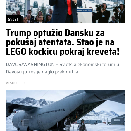
SVIJET
Trump optužio Dansku za
pokušaj atentata. Stao je na
LEGO kockicu pokraj kreveta!
DAVOS/WASHINGTON – Svjetski ekonomski forum u
Davosu jutros je naglo prekinut, a…
VLADO LUCIĆ