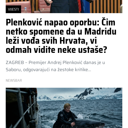
VIJESTI
Plenković napao oporbu: Čim
netko spomene da u Madridu
leži vođa svih Hrvata, vi
odmah vidite neke ustaše?
ZAGREB – Premijer Andrej Plenković danas je u
Saboru, odgovarajući na žestoke kritike…
NEWSBAR