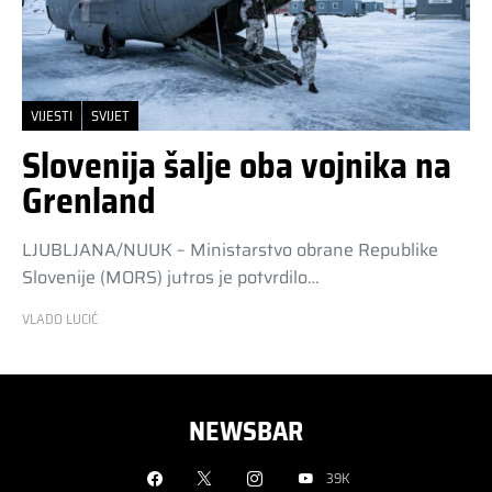
VIJESTI
SVIJET
Slovenija šalje oba vojnika na
Grenland
LJUBLJANA/NUUK – Ministarstvo obrane Republike
Slovenije (MORS) jutros je potvrdilo…
VLADO LUCIĆ
NEWSBAR
39K