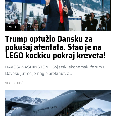
SVIJET
Trump optužio Dansku za
pokušaj atentata. Stao je na
LEGO kockicu pokraj kreveta!
DAVOS/WASHINGTON – Svjetski ekonomski forum u
Davosu jutros je naglo prekinut, a…
VLADO LUCIĆ