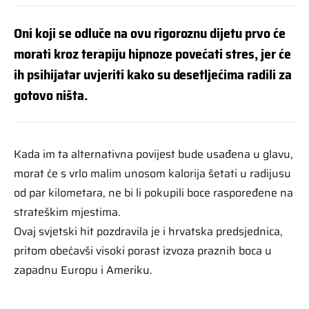
Oni koji se odluče na ovu rigoroznu dijetu prvo će
morati kroz terapiju hipnoze povećati stres, jer će
ih psihijatar uvjeriti kako su desetljećima radili za
gotovo ništa.
Kada im ta alternativna povijest bude usađena u glavu,
morat će s vrlo malim unosom kalorija šetati u radijusu
od par kilometara, ne bi li pokupili boce raspoređene na
strateškim mjestima.
Ovaj svjetski hit pozdravila je i hrvatska predsjednica,
pritom obećavši visoki porast izvoza praznih boca u
zapadnu Europu i Ameriku.