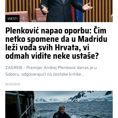
VIJESTI
Plenković napao oporbu: Čim
netko spomene da u Madridu
leži vođa svih Hrvata, vi
odmah vidite neke ustaše?
ZAGREB – Premijer Andrej Plenković danas je u
Saboru, odgovarajući na žestoke kritike…
NEWSBAR