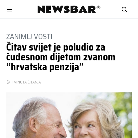
ZANIMLJIVOSTI
Čitav svijet je poludio za
čudesnom dijetom zvanom
“hrvatska penzija”
1 MINUTA ČITANJA