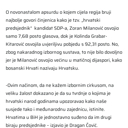
O novonastalom apsurdu o kojem cijela regija bruji
najbolje govori činjenica kako je tzv. „hrvatski
predsjednik“ kandidat SDP-a, Zoran Milanović osvojio
samo 7,68 posto glasova, dok je Kolinda Grabar-
Kitarović osvojila uvjeriljivu pobjedu s 92,31 posto. No,
zbog nakaradnog izbornog sustava, to nije bilo dovoljno
jer je Milanović osvojio većinu u matičnoj dijaspori, kako
bosanski Hrvati nazivaju Hrvatsku.
-Ovim načinom, da ne kažem izbornim cirkusom, na
veliku žalost dokazano je da su tvrdnje o kojima je
hrvatski narod godinama upozoravao kako naše
susjede tako i međunarodnu zajednicu, istinite.
Hrvatima u BiH je jednostavno suđeno da im drugi
biraju predsjednike – izjavio je Dragan Čović.