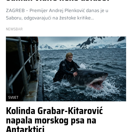
ZAGREB – Premijer Andrej Plenković danas je u
Saboru, odgovarajući na žestoke kritike…
NEWSBAR
SVIJET
Kolinda Grabar-Kitarović
napala morskog psa na
Antarktici