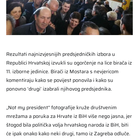
Rezultati najnizvjesnijih predsjedničkih izbora u
Republici Hrvatskoj izvukli su ogorčenje na lice birača iz
11. izborne jedinice. Birači iz Mostara s nevjericom
komentiraju kako se povijest ponovila i kako su
ponovno ‘drugi’ izabrali njihovog predsjednika.
„Not my president“ fotografije kruže društvenim
mrežama a poruka za Hrvate iz BiH više nego jasna, jer
štogod bila politička volja hrvatskog naroda iz BiH, biti
će ipak onako kako neki drugi, tamo iz Zagreba odluče.