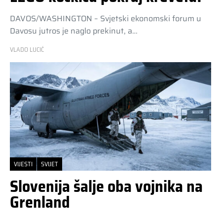
DAVOS/WASHINGTON – Svjetski ekonomski forum u
Davosu jutros je naglo prekinut, a…
VLADO LUCIĆ
VIJESTI
SVIJET
Slovenija šalje oba vojnika na
Grenland