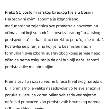
Preko 90 posto hrvatskog biračkog tijela u Bosni i
Hercegovini ovim izborima je izignorirano,
međunarodna zajednica sve promatra s povezom na
očima a oni koji su podržali novoizabranog “hrvatskog
predsjednika” sarkastično i direktno poručuju “iz inata”.
Postavlja se pitanje na koji je to besmislen način
formuliran ovaj izborni sustav zbog kojeg je više nego
očito da nema osiguranja da oni brojniji neće izabrati
predstavnike malobrojnijim.
Prema osvrtu i izrazu većine birača hrvatskog naroda u
BiH primjetno je veliko nezadovoljstvo te sve snažnija
poruka svijetu da Zoran Milanović sada već osjetno
neće biti prihvaćen kao predstavnik hrvatskog naroda
iz Bosne i Hercegovine.