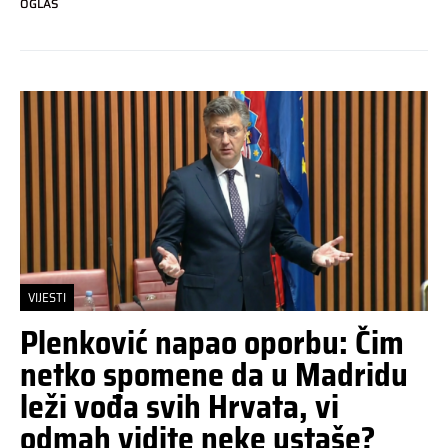
OGLAS
VIJESTI
Plenković napao oporbu: Čim
netko spomene da u Madridu
leži vođa svih Hrvata, vi
odmah vidite neke ustaše?