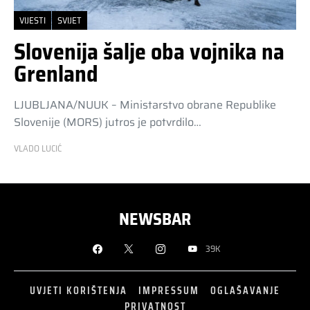
VIJESTI
SVIJET
Slovenija šalje oba vojnika na
Grenland
LJUBLJANA/NUUK – Ministarstvo obrane Republike
Slovenije (MORS) jutros je potvrdilo…
VLADO LUCIĆ
NEWSBAR
39K
UVJETI KORIŠTENJA
IMPRESSUM
OGLAŠAVANJE
PRIVATNOST