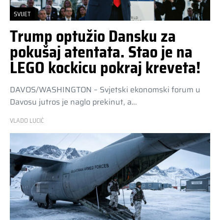
SVIJET
Trump optužio Dansku za
pokušaj atentata. Stao je na
LEGO kockicu pokraj kreveta!
DAVOS/WASHINGTON – Svjetski ekonomski forum u
Davosu jutros je naglo prekinut, a…
VLADO LUCIĆ