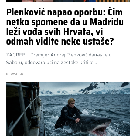
Plenković napao oporbu: Čim
netko spomene da u Madridu
leži vođa svih Hrvata, vi
odmah vidite neke ustaše?
ZAGREB – Premijer Andrej Plenković danas je u
Saboru, odgovarajući na žestoke kritike…
NEWSBAR